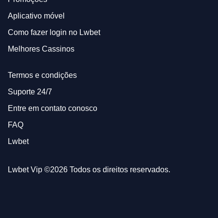
Aplicativo móvel
Como fazer login no Lwbet
Melhores Cassinos
Termos e condições
Suporte 24/7
Entre em contato conosco
FAQ
Lwbet
Lwbet Vip ©2026 Todos os direitos reservados.