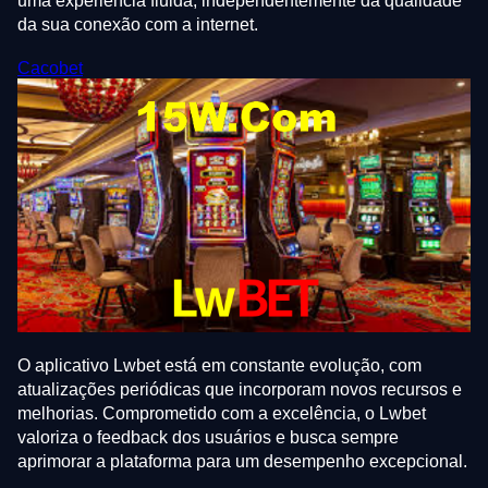
uma experiência fluida, independentemente da qualidade
da sua conexão com a internet.
Cacobet
O aplicativo Lwbet está em constante evolução, com
atualizações periódicas que incorporam novos recursos e
melhorias. Comprometido com a excelência, o Lwbet
valoriza o feedback dos usuários e busca sempre
aprimorar a plataforma para um desempenho excepcional.