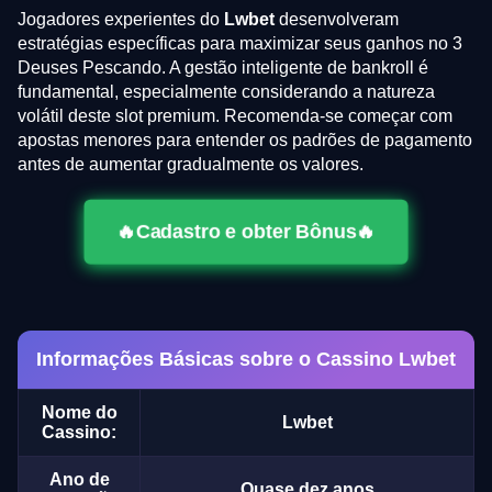
Jogadores experientes do
Lwbet
desenvolveram
estratégias específicas para maximizar seus ganhos no 3
Deuses Pescando. A gestão inteligente de bankroll é
fundamental, especialmente considerando a natureza
volátil deste slot premium. Recomenda-se começar com
apostas menores para entender os padrões de pagamento
antes de aumentar gradualmente os valores.
🔥Cadastro e obter Bônus🔥
Informações Básicas sobre o Cassino Lwbet
Nome do
Lwbet
Cassino:
Ano de
Quase dez anos