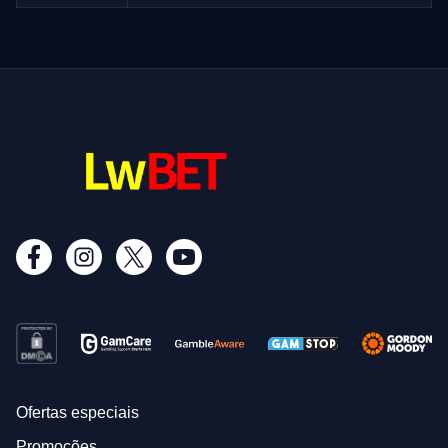
Ofertas especiais
Promoções