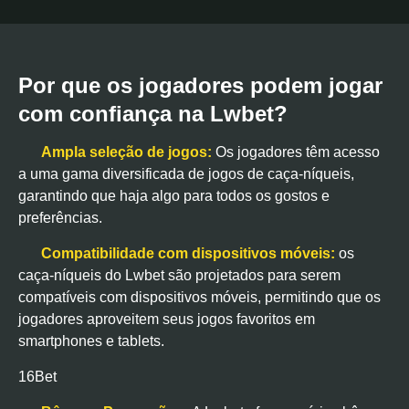
Por que os jogadores podem jogar
com confiança na Lwbet?
Ampla seleção de jogos:
Os jogadores têm acesso
a uma gama diversificada de jogos de caça-níqueis,
garantindo que haja algo para todos os gostos e
preferências.
Compatibilidade com dispositivos móveis:
os
caça-níqueis do Lwbet são projetados para serem
compatíveis com dispositivos móveis, permitindo que os
jogadores aproveitem seus jogos favoritos em
smartphones e tablets.
16Bet