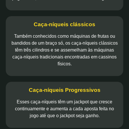
Caça-níqueis clássicos
Também conhecidos como máquinas de frutas ou
bandidos de um braço só, os caça-níqueis clássicos
têm três cilindros e se assemelham às máquinas
caça-níqueis tradicionais encontradas em cassinos
físicos.
Caça-níqueis Progressivos
Esses caça-níqueis têm um jackpot que cresce
continuamente e aumenta a cada aposta feita no
jogo até que o jackpot seja ganho.