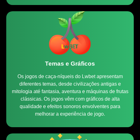
Temas e Gráficos
Os jogos de caça-níqueis do Lwbet apresentam
diferentes temas, desde civilizações antigas e
mitologia até fantasia, aventura e máquinas de frutas
clássicas. Os jogos vêm com gráficos de alta
qualidade e efeitos sonoros envolventes para
melhorar a experiência de jogo.