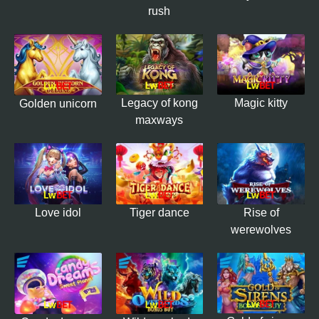
rush
Legacy of kong
Magic kitty
Golden unicorn
maxways
Tiger dance
Love idol
Rise of
werewolves