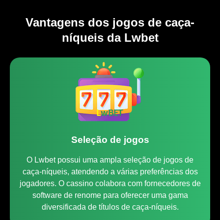
Vantagens dos jogos de caça-
níqueis da Lwbet
Seleção de jogos
O Lwbet possui uma ampla seleção de jogos de
caça-níqueis, atendendo a várias preferências dos
jogadores. O cassino colabora com fornecedores de
software de renome para oferecer uma gama
diversificada de títulos de caça-níqueis.