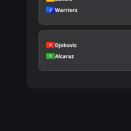
Warriors
🏀
Djokovic
🎾
Alcaraz
🎾