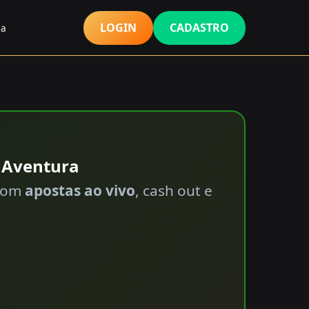
LOGIN
CADASTRO
ma
 Aventura
 com
apostas ao vivo
, cash out e