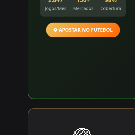
Jogos/Mês
Mercados
Cobertura
⚽ APOSTAR NO FUTEBOL