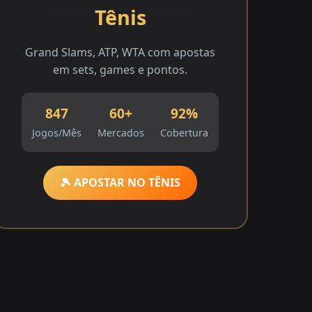
Tênis
Grand Slams, ATP, WTA com apostas
em sets, games e pontos.
847
60+
92%
Jogos/Mês
Mercados
Cobertura
🎾 APOSTAR NO TÊNIS