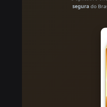
segura
do Bras