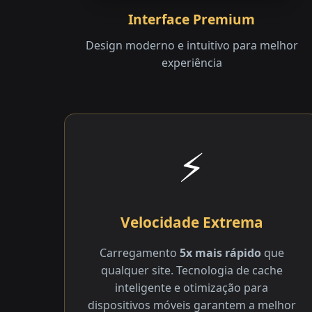
Interface Premium
Design moderno e intuitivo para melhor
experiência
⚡
Velocidade Extrema
Carregamento
5x mais rápido
que
qualquer site. Tecnologia de cache
inteligente e otimização para
dispositivos móveis garantem a melhor