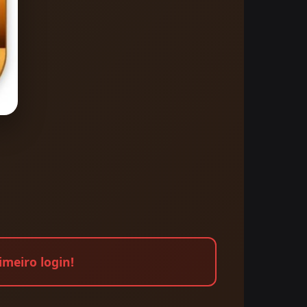
imeiro login!