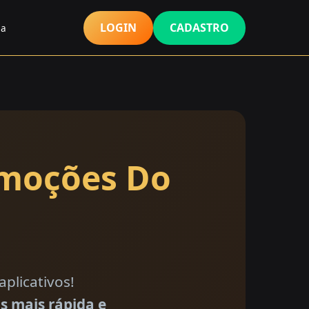
LOGIN
CADASTRO
ma
omoções Do
aplicativos!
s mais rápida e