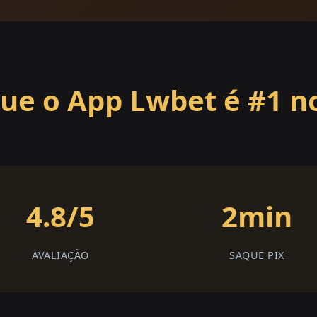
que o App Lwbet é #1 no
4.8/5
2min
AVALIAÇÃO
SAQUE PIX