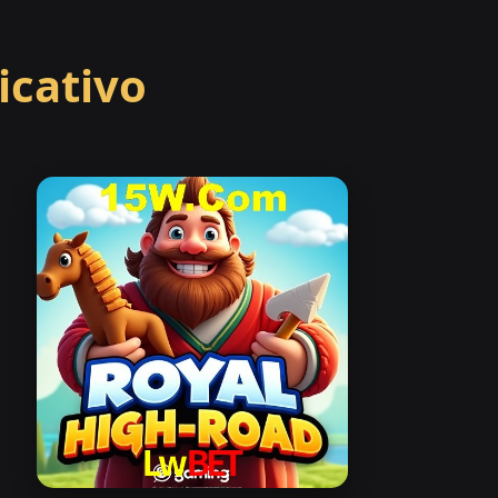
icativo