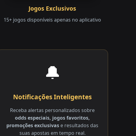
Jogos Exclusivos
15+ jogos disponíveis apenas no aplicativo
🔔
Notificações Inteligentes
Receba alertas personalizados sobre
odds especiais, jogos favoritos,
promoções exclusivas
e resultados das
suas apostas em tempo real.