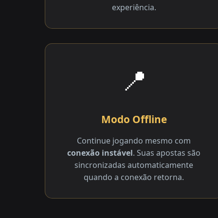
experiência.
📍
Modo Offline
Continue jogando mesmo com
conexão instável
. Suas apostas são
sincronizadas automaticamente
quando a conexão retorna.