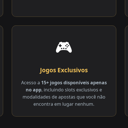
🎮
Jogos Exclusivos
Acesso a
15+ jogos disponíveis apenas
no app
, incluindo slots exclusivos e
modalidades de apostas que você não
encontra em lugar nenhum.