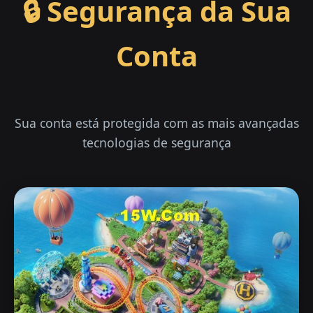
🔒 Segurança da Sua
Conta
Sua conta está protegida com as mais avançadas
tecnologias de segurança