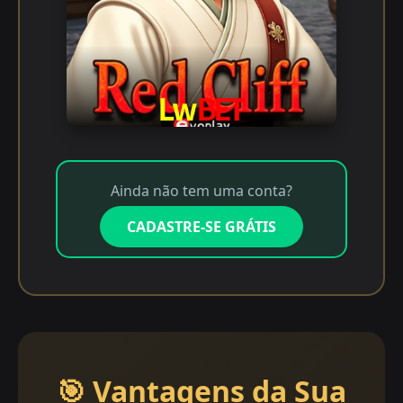
Ainda não tem uma conta?
CADASTRE-SE GRÁTIS
🎯 Vantagens da Sua