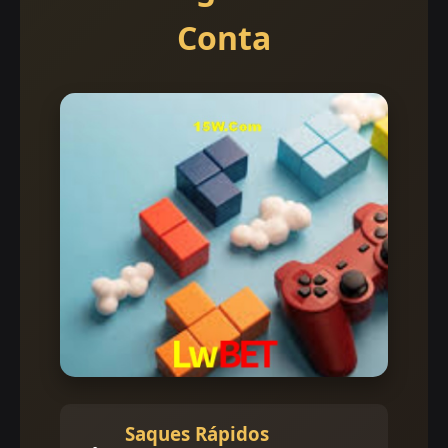
Conta
Saques Rápidos