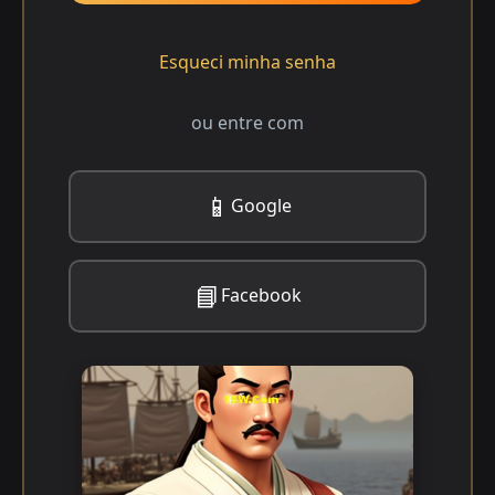
Esqueci minha senha
ou entre com
📱
Google
📘
Facebook