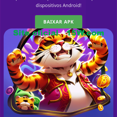
dispositivos Android!
BAIXAR APK