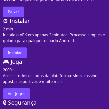
Baixar
⚙️ Instalar
2 min
Instale o APK em apenas 2 minutos! Processo simples e
guiado para qualquer usuário Android.
Instalar
🎮 Jogar
2000+
Acesse todos os jogos da plataforma: slots, cassino,
apostas esportivas e muito mais!
Ver Jogos
🔒 Segurança