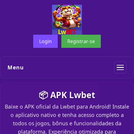
Login
Registrar-se
Menu
📦 APK Lwbet
Baixe o APK oficial da Lwbet para Android! Instale
o aplicativo nativo e tenha acesso completo a
todos os jogos, bônus e funcionalidades da
plataforma. Experiência otimizada para