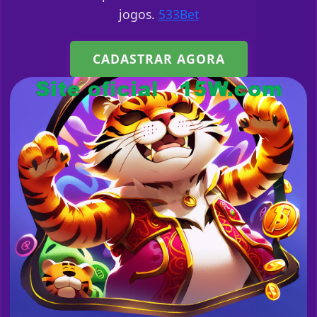
jogos.
533Bet
CADASTRAR AGORA