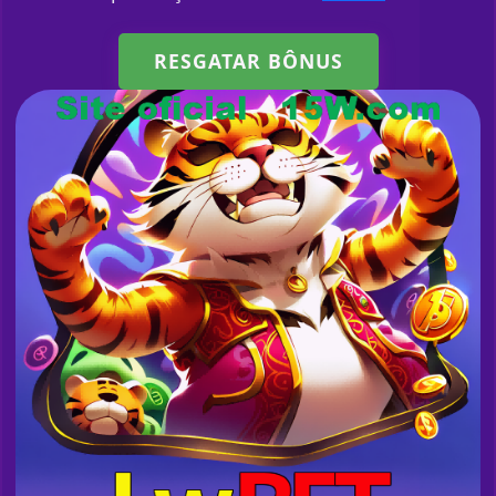
RESGATAR BÔNUS