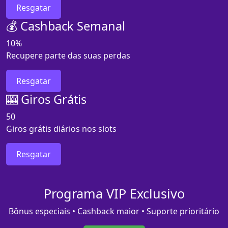
Resgatar
💰 Cashback Semanal
10%
Recupere parte das suas perdas
Resgatar
🎰 Giros Grátis
50
Giros grátis diários nos slots
Resgatar
Programa VIP Exclusivo
Bônus especiais • Cashback maior • Suporte prioritário