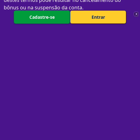
destes termos pode resultar no cancelamento do
bônus ou na suspensão da conta.
X
Cadastre-se
Entrar