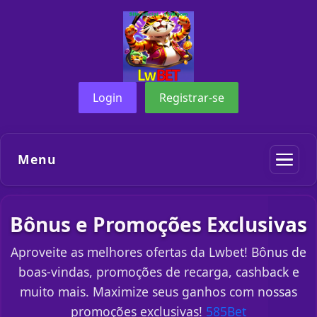
Login
Registrar-se
Menu
Bônus e Promoções Exclusivas
Aproveite as melhores ofertas da Lwbet! Bônus de
boas-vindas, promoções de recarga, cashback e
muito mais. Maximize seus ganhos com nossas
promoções exclusivas!
585Bet